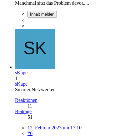
Manchmal sitzt das Problem davor.....
Inhalt melden
sKape
1
sKape
Smarter Netzwerker
Reaktionen
11
Beiträge
51
12. Februar 2023 um 17:10
#6