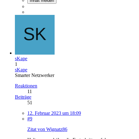
Inhalt melden
sKape
1
sKape
Smarter Netzwerker
Reaktionen
11
Beiträge
51
12. Februar 2023 um 18:09
#9
Zitat von Wignatz86