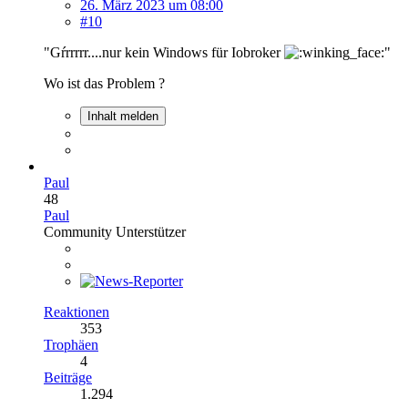
26. März 2023 um 08:00
#10
"Gŕrrrrr....nur kein Windows für Iobroker
"
Wo ist das Problem ?
Inhalt melden
Paul
48
Paul
Community Unterstützer
Reaktionen
353
Trophäen
4
Beiträge
1.294