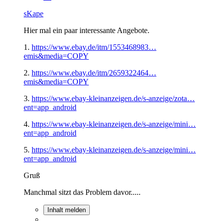
sKape
Hier mal ein paar interessante Angebote.
1.
https://www.ebay.de/itm/1553468983…
emis&media=COPY
2.
https://www.ebay.de/itm/2659322464…
emis&media=COPY
3.
https://www.ebay-kleinanzeigen.de/s-anzeige/zota…
ent=app_android
4.
https://www.ebay-kleinanzeigen.de/s-anzeige/mini…
ent=app_android
5.
https://www.ebay-kleinanzeigen.de/s-anzeige/mini…
ent=app_android
Gruß
Manchmal sitzt das Problem davor.....
Inhalt melden