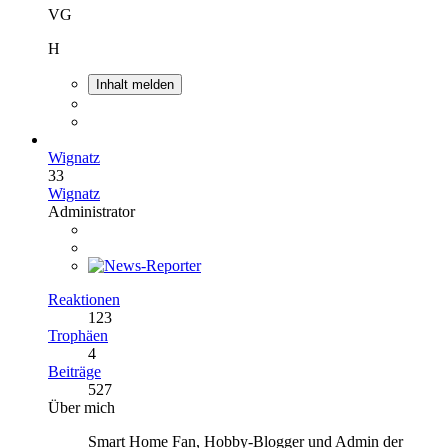
VG
H
Inhalt melden
Wignatz
33
Wignatz
Administrator
Reaktionen
123
Trophäen
4
Beiträge
527
Über mich
Smart Home Fan, Hobby-Blogger und Admin der