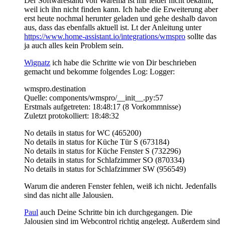
Der Softwarestand von Warema ist mir leider nicht bekannt,
weil ich ihn nicht finden kann. Ich habe die Erweiterung aber
erst heute nochmal herunter geladen und gehe deshalb davon
aus, dass das ebenfalls aktuell ist. Lt der Anleitung unter
https://www.home-assistant.io/integrations/wmspro
sollte das
ja auch alles kein Problem sein.
Wignatz
ich habe die Schritte wie von Dir beschrieben
gemacht und bekomme folgendes Log: Logger:
wmspro.destination
Quelle: components/wmspro/__init__.py:57
Erstmals aufgetreten: 18:48:17 (8 Vorkommnisse)
Zuletzt protokolliert: 18:48:32
No details in status for WC (465200)
No details in status for Küche Tür S (673184)
No details in status for Küche Fenster S (732296)
No details in status for Schlafzimmer SO (870334)
No details in status for Schlafzimmer SW (956549)
Warum die anderen Fenster fehlen, weiß ich nicht. Jedenfalls
sind das nicht alle Jalousien.
Paul
auch Deine Schritte bin ich durchgegangen. Die
Jalousien sind im Webcontrol richtig angelegt. Außerdem sind