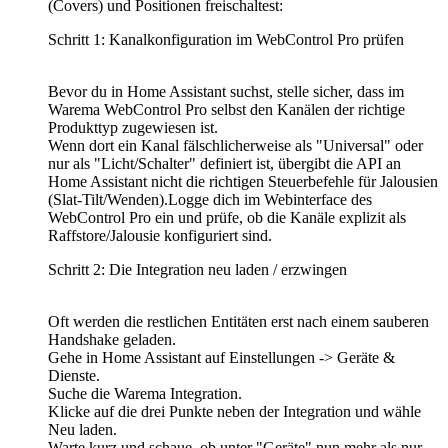
(Covers) und Positionen freischaltest:
Schritt 1: Kanalkonfiguration im WebControl Pro prüfen
Bevor du in Home Assistant suchst, stelle sicher, dass im
Warema WebControl Pro selbst den Kanälen der richtige
Produkttyp zugewiesen ist.
Wenn dort ein Kanal fälschlicherweise als "Universal" oder
nur als "Licht/Schalter" definiert ist, übergibt die API an
Home Assistant nicht die richtigen Steuerbefehle für Jalousien
(Slat-Tilt/Wenden).Logge dich im Webinterface des
WebControl Pro ein und prüfe, ob die Kanäle explizit als
Raffstore/Jalousie konfiguriert sind.
Schritt 2: Die Integration neu laden / erzwingen
Oft werden die restlichen Entitäten erst nach einem sauberen
Handshake geladen.
Gehe in Home Assistant auf Einstellungen -> Geräte &
Dienste.
Suche die Warema Integration.
Klicke auf die drei Punkte neben der Integration und wähle
Neu laden.
Warte kurz und schaue, ob unter "Geräte" nun mehr als nur