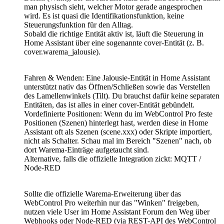
man physisch sieht, welcher Motor gerade angesprochen
wird. Es ist quasi die Identifikationsfunktion, keine
Steuerungsfunktion für den Alltag.
Sobald die richtige Entität aktiv ist, läuft die Steuerung in
Home Assistant über eine sogenannte cover-Entität (z. B.
cover.warema_jalousie).
Fahren & Wenden: Eine Jalousie-Entität in Home Assistant
unterstützt nativ das Öffnen/Schließen sowie das Verstellen
des Lamellenwinkels (Tilt). Du brauchst dafür keine separaten
Entitäten, das ist alles in einer cover-Entität gebündelt.
Vordefinierte Positionen: Wenn du im WebControl Pro feste
Positionen (Szenen) hinterlegt hast, werden diese in Home
Assistant oft als Szenen (scene.xxx) oder Skripte importiert,
nicht als Schalter. Schau mal im Bereich "Szenen" nach, ob
dort Warema-Einträge aufgetaucht sind.
Alternative, falls die offizielle Integration zickt: MQTT /
Node-RED
Sollte die offizielle Warema-Erweiterung über das
WebControl Pro weiterhin nur das "Winken" freigeben,
nutzen viele User im Home Assistant Forum den Weg über
Webhooks oder Node-RED (via REST-API des WebControl