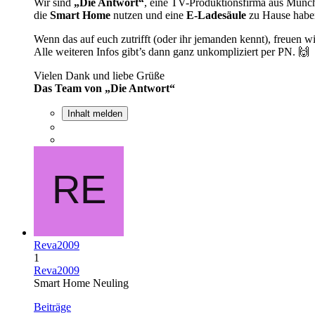
Wir sind
„Die Antwort“
, eine TV-Produktionsfirma aus Münch
die
Smart Home
nutzen und eine
E-Ladesäule
zu Hause habe
Wenn das auf euch zutrifft (oder ihr jemanden kennt), freuen wi
Alle weiteren Infos gibt’s dann ganz unkompliziert per PN. 🙌
Vielen Dank und liebe Grüße
Das Team von „Die Antwort“
Inhalt melden
Reva2009
1
Reva2009
Smart Home Neuling
Beiträge