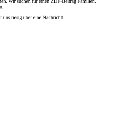
en. Wir suchen für einen ZDF-Beitrag Familien,
n.
r uns riesig über eine Nachricht!