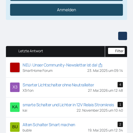
Anmelden
Filter
Letzte Antwort
NEU: Unser Community-Newsletter ist da! 📩
SmartHome Forum
23. Mai 2025 um 09:14
Smarter Lichtschalter ohne Neutralleiter
4
X3r1on
27. Mai 2026 um 12:48
smarte Schalter und Lichter in 12V Relais Stromkreis
1
kai
22. November 2025 um 10:40
Alten Schalter Smart machen
2
buble
19. Mai 2025 um 12:34