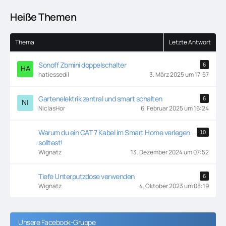
Heiße Themen
Thema
Letzte Antwort
Sonoff Zbmini doppelschalter
6
hatiessedil
3. März 2025 um 17:57
Gartenelektrik zentral und smart schalten
6
NiclasHor
6. Februar 2025 um 16:24
Warum du ein CAT 7 Kabel im Smart Home verlegen
10
solltest!
Wignatz
13. Dezember 2024 um 07:52
Tiefe Unterputzdose verwenden
6
Wignatz
4. Oktober 2023 um 08:19
Unsere Facebook-Gruppe