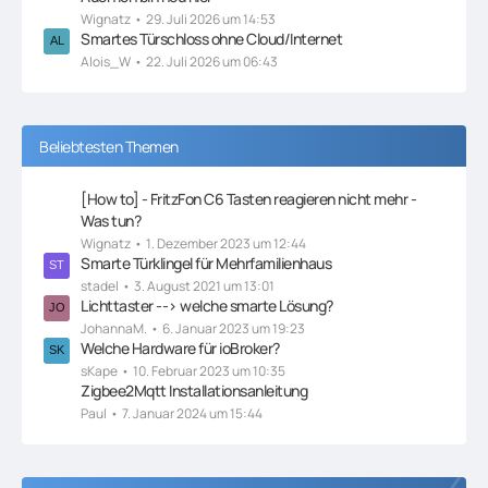
Wignatz
29. Juli 2026 um 14:53
Smartes Türschloss ohne Cloud/Internet
Alois_W
22. Juli 2026 um 06:43
Beliebtesten Themen
[How to] - FritzFon C6 Tasten reagieren nicht mehr -
Was tun?
Wignatz
1. Dezember 2023 um 12:44
Smarte Türklingel für Mehrfamilienhaus
stadel
3. August 2021 um 13:01
Lichttaster --> welche smarte Lösung?
JohannaM.
6. Januar 2023 um 19:23
Welche Hardware für ioBroker?
sKape
10. Februar 2023 um 10:35
Zigbee2Mqtt Installationsanleitung
Paul
7. Januar 2024 um 15:44