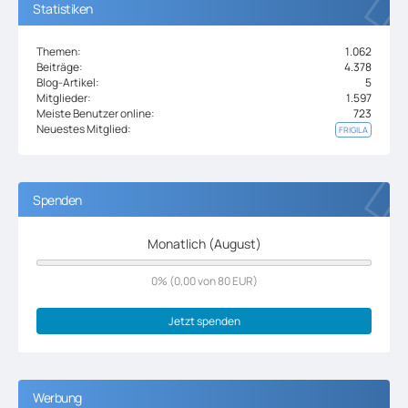
Statistiken
Themen
1.062
Beiträge
4.378
Blog-Artikel
5
Mitglieder
1.597
Meiste Benutzer online
723
Neuestes Mitglied
FRIGILA
Spenden
Monatlich (August)
0% (0,00 von 80 EUR)
Jetzt spenden
Werbung