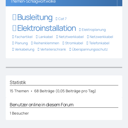
Themen-Schlagwortwolke
Busleitung
Cat 7
Elektroinstallation
Elektroplanung
Fachartikel
Lankabel
Netztwerkkabel
Netzwerkkabel
Planung
Reihenklemmen
Stromkabel
Telefonkabel
Verkabelung
Verteilerschrank
Überspannungsschutz
Statistik
15 Themen
68 Beiträge (0,05 Beiträge pro Tag)
Benutzer online in diesem Forum
1 Besucher