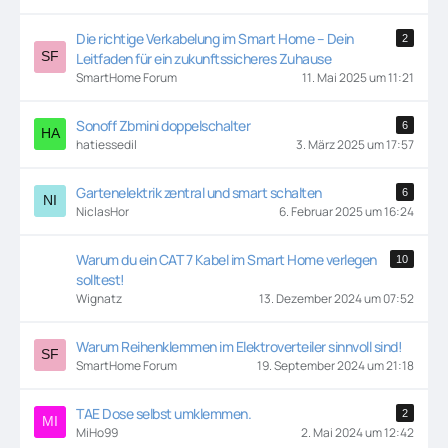
Die richtige Verkabelung im Smart Home – Dein
2
Leitfaden für ein zukunftssicheres Zuhause
SmartHome Forum
11. Mai 2025 um 11:21
Sonoff Zbmini doppelschalter
6
hatiessedil
3. März 2025 um 17:57
Gartenelektrik zentral und smart schalten
6
NiclasHor
6. Februar 2025 um 16:24
Warum du ein CAT 7 Kabel im Smart Home verlegen
10
solltest!
Wignatz
13. Dezember 2024 um 07:52
Warum Reihenklemmen im Elektroverteiler sinnvoll sind!
SmartHome Forum
19. September 2024 um 21:18
TAE Dose selbst umklemmen.
2
MiHo99
2. Mai 2024 um 12:42