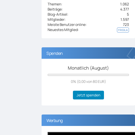
Themen
1.062
Beiträge
4.377
Blog-Artikel
5
Mitglieder
1.597
Meiste Benutzer online
723
Neuestes Mitglied
FRIGILA
Spenden
Monatlich (August)
0% (0,00 von 80 EUR)
Jetzt spenden
Werbung