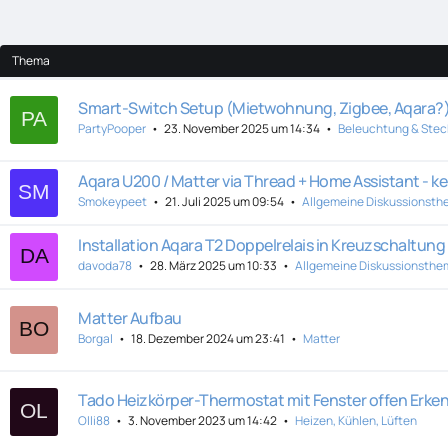
Thema
Smart-Switch Setup (Mietwohnung, Zigbee, Aqara?)
PartyPooper
23. November 2025 um 14:34
Beleuchtung & Ste
Aqara U200 / Matter via Thread + Home Assistant - k
Smokeypeet
21. Juli 2025 um 09:54
Allgemeine Diskussionsth
Installation Aqara T2 Doppelrelais in Kreuzschaltung
davoda78
28. März 2025 um 10:33
Allgemeine Diskussionsthe
Matter Aufbau
Borgal
18. Dezember 2024 um 23:41
Matter
Tado Heizkörper-Thermostat mit Fenster offen Erk
Olli88
3. November 2023 um 14:42
Heizen, Kühlen, Lüften