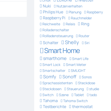
Linux
Nuki
Nutzerverhalten
Philips Hue
Planung
Raspberry
Raspberry Pi
Rauchmelder
Ring
Reichweite
Relais
Rolladenschalter
Rollladensteuerung
Router
Shelly
Schalter
Siri
Smart Home
smarthome
Smart Life
Smart Lock
Smart Meter
Smartschalter
SMLIGHT
Somfy
Sonoff
Sonos
Sprachassistenten
Steckdose
Steckdosen
Steuerung
studie
Switch
Szene
Tablet
tado
Tahoma
Tahoma Switch
Testberichte
thermostat