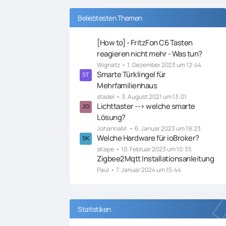
Beliebtesten Themen
[How to] - FritzFon C6 Tasten
reagieren nicht mehr - Was tun?
Wignatz
1. Dezember 2023 um 12:44
Smarte Türklingel für
Mehrfamilienhaus
stadel
3. August 2021 um 13:01
Lichttaster --> welche smarte
Lösung?
JohannaM.
6. Januar 2023 um 19:23
Welche Hardware für ioBroker?
sKape
10. Februar 2023 um 10:35
Zigbee2Mqtt Installationsanleitung
Paul
7. Januar 2024 um 15:44
Statistiken