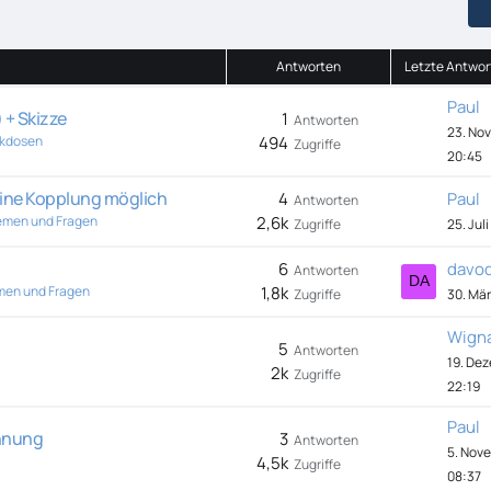
Antworten
Letzte Antwor
Paul
 + Skizze
1
Antworten
23. No
ckdosen
494
Zugriffe
20:45
eine Kopplung möglich
4
Paul
Antworten
emen und Fragen
2,6k
Zugriffe
25. Jul
6
davo
Antworten
men und Fragen
1,8k
Zugriffe
30. Mär
Wign
5
Antworten
19. De
2k
Zugriffe
22:19
Paul
ennung
3
Antworten
5. Nov
4,5k
Zugriffe
08:37