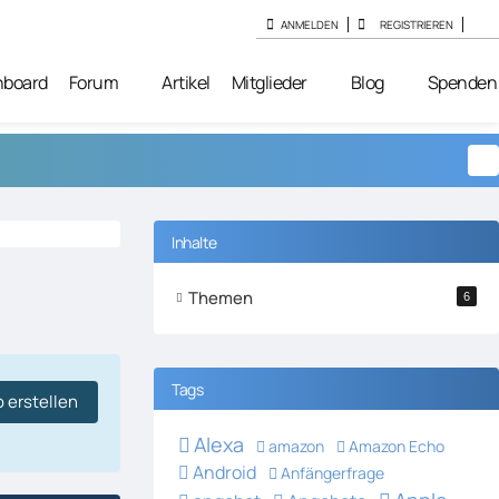
ANMELDEN
REGISTRIEREN
hboard
Forum
Artikel
Mitglieder
Blog
Spenden
Inhalte
Themen
6
Tags
 erstellen
Alexa
amazon
Amazon Echo
Android
Anfängerfrage