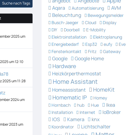
Apple
angebot
Angebote
Suche nach Tags
Aqara
AVM
Automatisierung
Beleuchtung
Bewegungsmelder
t
Busch-Jaeger
Cloud
Display
DIY
Doorbell
E-Mobility
vember 2025 um
Elektroinstallation
Elektroplanung
Energiebedarf
Esp32
eufy
Eve
Fensterkontakt
Fritz
Gateway
Google
Google Home
i 2025 um 12:10
Hardware
Heizkörperthermostat
da78
Home Assistant
z 2025 um 11:28
HomeKit
Homeassistant
atz
Homematic IP
Homey
zember 2024 um
Ikea
Hornbach
hub
Hue
IoBroker
Installation
Internet
IOS
Kamera
knx
ember 2023 um
Lichtschalter
Koordinator
Matter
Loxone