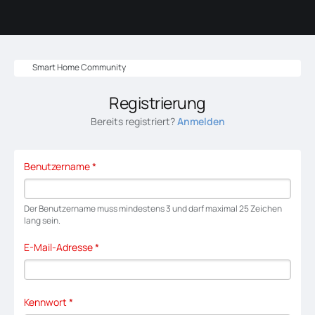
Smart Home Community
Registrierung
Bereits registriert?
Anmelden
Benutzername
*
Der Benutzername muss mindestens 3 und darf maximal 25 Zeichen
lang sein.
E-Mail-Adresse
*
Kennwort
*