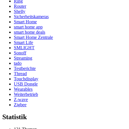
Ring
Router
Shelly
Sicherheitskameras
Smart Home
smart home app
smart home deals
Smart Home Zentrale
Smart Life
SMLIGHT
Sonoff
Streaming
tado
Testberichte
Thread
Touchdisplay
USB Dongle
Wearables
Weiterbetrieb
Z-wave
Zigbee
Statistik