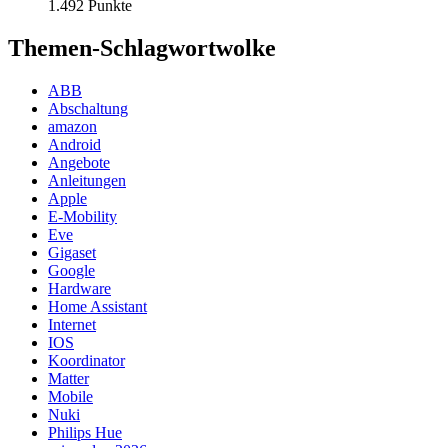
1.492 Punkte
Themen-Schlagwortwolke
ABB
Abschaltung
amazon
Android
Angebote
Anleitungen
Apple
E-Mobility
Eve
Gigaset
Google
Hardware
Home Assistant
Internet
IOS
Koordinator
Matter
Mobile
Nuki
Philips Hue