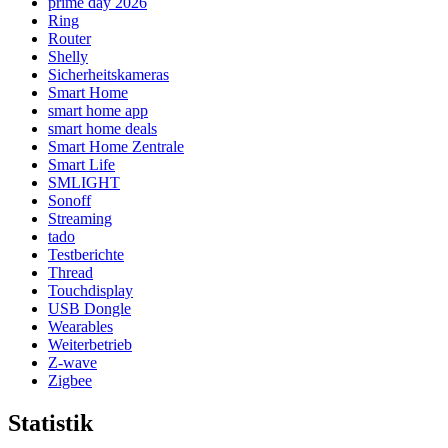
prime day 2026
Ring
Router
Shelly
Sicherheitskameras
Smart Home
smart home app
smart home deals
Smart Home Zentrale
Smart Life
SMLIGHT
Sonoff
Streaming
tado
Testberichte
Thread
Touchdisplay
USB Dongle
Wearables
Weiterbetrieb
Z-wave
Zigbee
Statistik