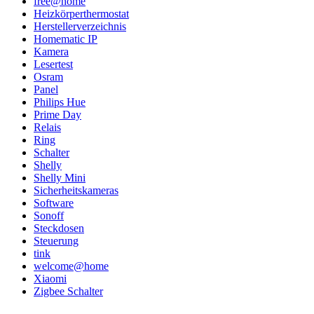
free@home
Heizkörperthermostat
Herstellerverzeichnis
Homematic IP
Kamera
Lesertest
Osram
Panel
Philips Hue
Prime Day
Relais
Ring
Schalter
Shelly
Shelly Mini
Sicherheitskameras
Software
Sonoff
Steckdosen
Steuerung
tink
welcome@home
Xiaomi
Zigbee Schalter