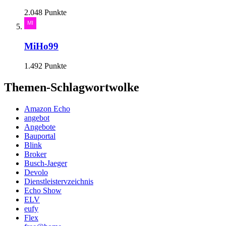
2.048 Punkte
MiHo99
1.492 Punkte
Themen-Schlagwortwolke
Amazon Echo
angebot
Angebote
Bauportal
Blink
Broker
Busch-Jaeger
Devolo
Dienstleistervzeichnis
Echo Show
ELV
eufy
Flex